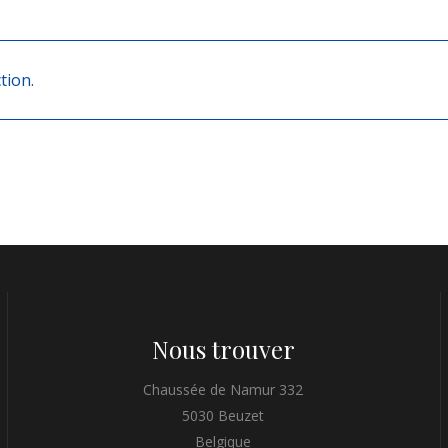
tion.
Nous trouver
Chaussée de Namur 332
5030 Beuzet
Belgique