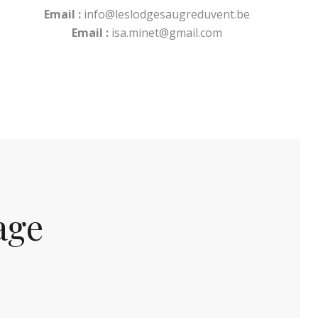
Email :
info@leslodgesaugreduvent.be
Email :
isa.minet@gmail.com
age