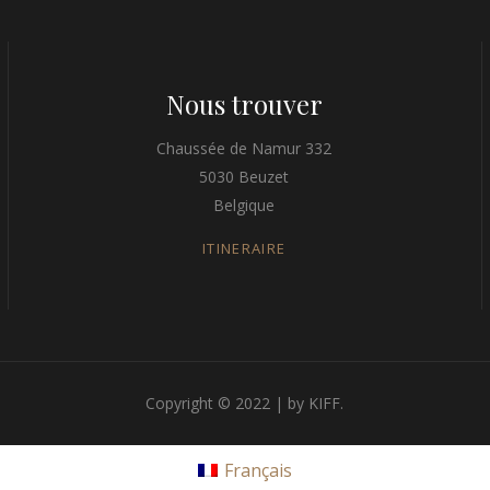
Nous trouver
Chaussée de Namur 332
5030 Beuzet
Belgique
ITINERAIRE
Copyright © 2022 | by KIFF.
Français