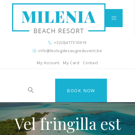
+32(0)477310919
info@leslogdesaugreduvent.be
My Account
My Card
Contact
BOOK NOW
Vel fringilla est