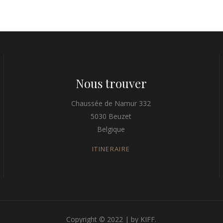
Nous trouver
Chaussée de Namur 332
5030 Beuzet
Belgique
ITINERAIRE
Copyright © 2022 | by KIFF.