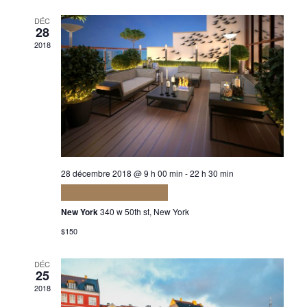
et
vu
date.
DÉC
navi
28
Év
2018
de
vues
Évè
28 décembre 2018 @ 9 h 00 min
-
22 h 30 min
Euismod elementum
New York
340 w 50th st, New York
$150
DÉC
25
2018