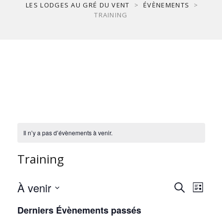
LES LODGES AU GRÉ DU VENT
>
ÉVÈNEMENTS
>
TRAINING
Il n’y a pas d’évènements à venir.
Training
Rech
Na
À venir
Recherche
Liste
Sélectionnez
de
Derniers Évènements passés
une