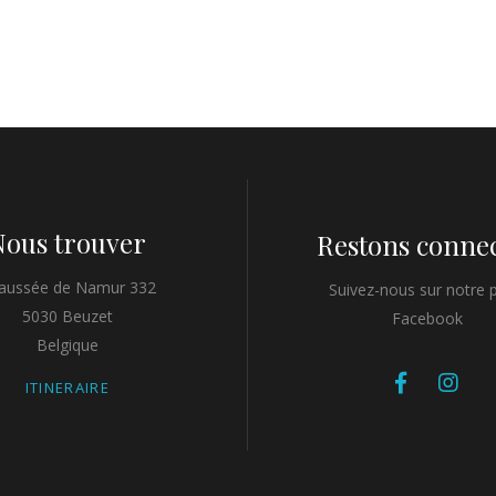
Nous trouver
Restons connec
aussée de Namur 332
Suivez-nous sur notre 
5030 Beuzet
Facebook
Belgique
ITINERAIRE