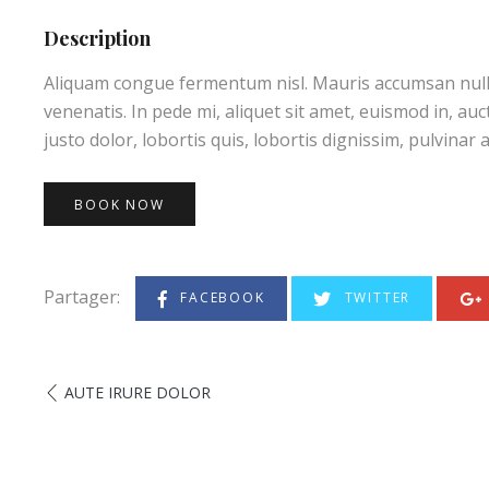
Description
Aliquam congue fermentum nisl. Mauris accumsan nulla v
venenatis. In pede mi, aliquet sit amet, euismod in, au
justo dolor, lobortis quis, lobortis dignissim, pulvinar a
BOOK NOW
Partager:
FACEBOOK
TWITTER
AUTE IRURE DOLOR