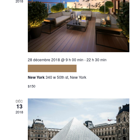
Év
2018
de
vues
Évè
28 décembre 2018 @ 9 h 00 min
-
22 h 30 min
Euismod elementum
New York
340 w 50th st, New York
$150
DÉC
13
2018