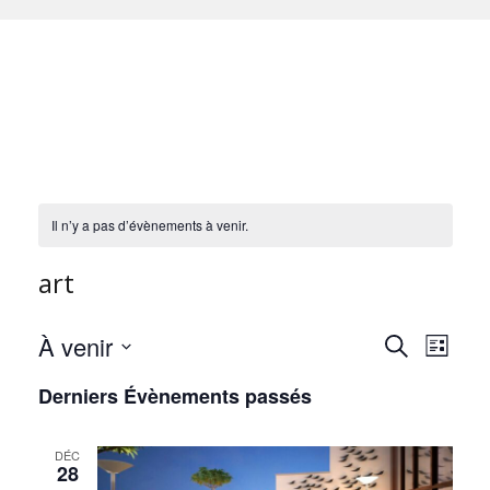
Il n’y a pas d’évènements à venir.
art
Rech
Na
À venir
Recherche
Liste
Sélectionnez
de
Derniers Évènements passés
et
une
vu
date.
DÉC
navi
28